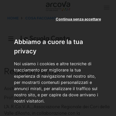
Togg
navi
HOME
COSA FACCIAMO
Continua senza accettare
La Scuola Canta
Abbiamo a cuore la tua
privacy
Noi usiamo i cookies e altre tecniche di
Regolamento
tracciamento per migliorare la tua
esperienza di navigazione nel nostro sito,
per mostrarti contenuti personalizzati e
Aosta, 5 giugno 2017
annunci mirati, per analizzare il traffico sul
nostro sito, e per capire da dove arrivano i
Prot. n. 71
nostri visitatori.
L’A.R.Co.V.A., Associazione Regionale dei Cori della
Valle d’Aosta, in collaborazione con la