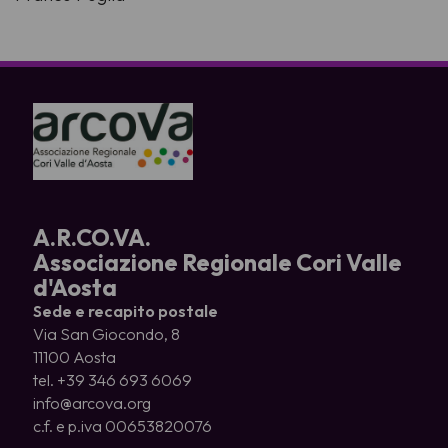
A.R.CO.VA.
Associazione Regionale Cori Valle
d'Aosta
Sede e recapito postale
Via San Giocondo, 8
11100 Aosta
tel. +39 346 693 6069
info@arcova.org
c.f. e p.iva 00653820076