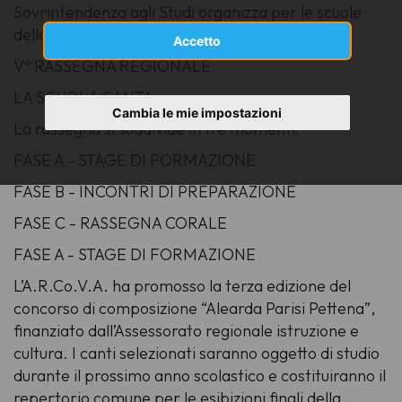
Sovrintendenza agli Studi organizza per le scuole
della Regione Autonoma Valle d’Aosta la
Accetto
Vª RASSEGNA REGIONALE
LA SCUOLA CANTA
Cambia le mie impostazioni
La rassegna si suddivide in tre momenti:
FASE A - STAGE DI FORMAZIONE
FASE B - INCONTRI DI PREPARAZIONE
FASE C - RASSEGNA CORALE
FASE A - STAGE DI FORMAZIONE
L’A.R.Co.V.A. ha promosso la terza edizione del
concorso di composizione “Alearda Parisi Pettena”,
finanziato dall’Assessorato regionale istruzione e
cultura. I canti selezionati saranno oggetto di studio
durante il prossimo anno scolastico e costituiranno il
repertorio comune per le esibizioni finali della