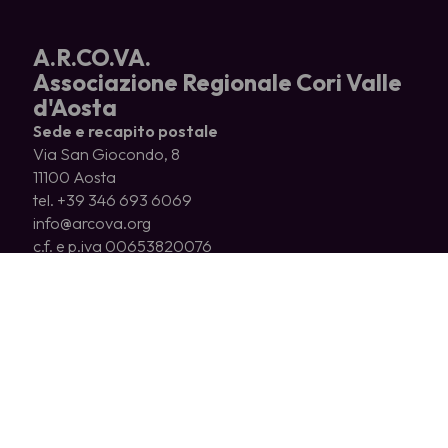
A.R.CO.VA.
Associazione Regionale Cori Valle
d'Aosta
Sede e recapito postale
Via San Giocondo, 8
11100 Aosta
tel. +39 346 693 6069
info@arcova.org
c.f. e p.iva 00653820076
CHI SIAMO
CORI ASSOCIATI
COSA FACCIAMO
NEWS
EDITORIA