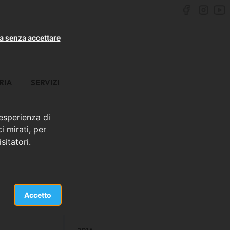
a senza accettare
RIA
SERVIZI
 esperienza di
i mirati, per
sitatori.
Accetto