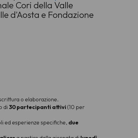
le Cori della Valle
alle d'Aosta e Fondazione
crittura o elaborazione.
o di
30 partecipanti attivi
(10 per
oli ed esperienze specifiche,
due
naliere
a partire dalla giornata di
lunedì
.