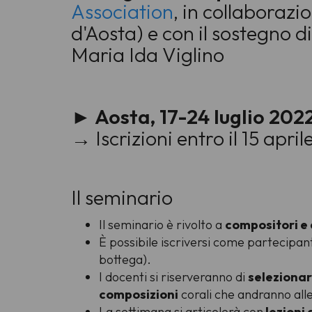
Association
, in collaboraz
d'Aosta) e con il sostegno d
Maria Ida Viglino
► Aosta, 17-24 luglio 202
→ Iscrizioni entro il 15 apri
Il seminario
Il seminario è rivolto a
compositori e a
È possibile iscriversi come partecipan
bottega).
I docenti si riserveranno di
seleziona
composizioni
corali che andranno alle
La settimana si articolerà con
lezioni 