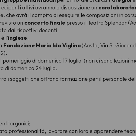
rtecipanti attivi avranno a disposizione un
coro laborato
 che avrà il compito di eseguire le composizioni in corso
previsto un
concerto finale
presso il Teatro Splendor (Ao
te dai rispettivi docenti.
è l’
inglese
.
la
Fondazione Maria Ida Viglino
(Aosta, Via S. Giocond
 2).
l pomeriggio di domenica 17 luglio (non ci sono lezioni 
ta di domenica 24 luglio.
tra i soggetti che offrono formazione per il personale del
nti organici;
vata professionalità, lavorare con loro e apprendere tec