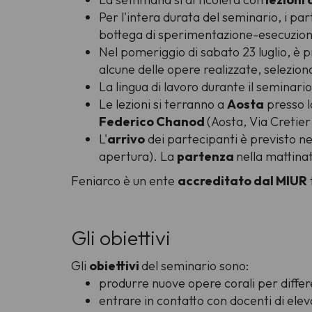
Per l'intera durata del seminario, i pa
bottega di sperimentazione-esecuzione,
Nel pomeriggio di sabato 23 luglio, è 
alcune delle opere realizzate, seleziona
La lingua di lavoro durante il seminario 
Le lezioni si terranno a
Aosta
presso 
Federico Chanod
(Aosta, Via Cretier
L'
arrivo
dei partecipanti è previsto ne
apertura). La
partenza
nella mattina
Feniarco è un ente
accreditato dal MIUR
Gli obiettivi
Gli
obiettivi
del seminario sono:
produrre nuove opere corali per differe
entrare in contatto con docenti di ele