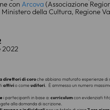
ione con
Arcova
(Associazione Regiona
i Ministero della Cultura, Regione V
2
le 2022
 direttori di coro
che abbiano maturato esperienze di s
ti
attivi
o come
uditori
. È ammesso un numero massim
re
i partecipanti in base a:
curriculum
con evidenziati tit
gate alla domanda di iscrizione.
di gruppo e individuali
per un totale di circa
7 ore gior