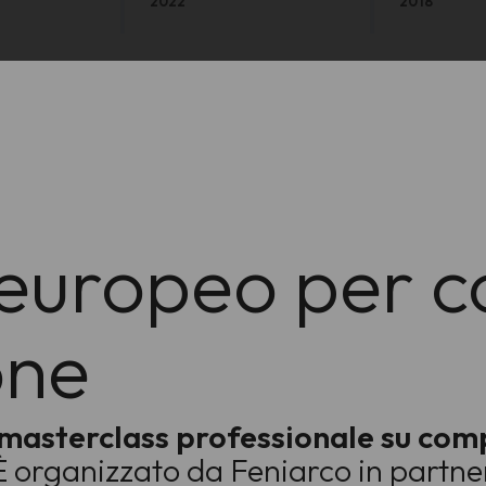
2022
2018
europeo per c
one
masterclass professionale su com
 È organizzato da Feniarco in partn