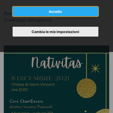
Accetto
Prenotazione posti pubblico
Greenpass obbligatorio
Cambia le mie impostazioni