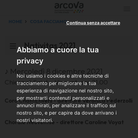
Togg
navi
HOME
COSA FACCIAMO
Continua senza accettare
Nativitas 2021
Abbiamo a cuore la tua
privacy
♪ Mercoledì 8 dicembre 2021
Noi usiamo i cookies e altre tecniche di
Chiesa di Saint - Vincent, ore 21.00
tracciamento per migliorare la tua
esperienza di navigazione nel nostro sito,
per mostrarti contenuti personalizzati e
Coro ChantEnvers - direttore Veronica Pederzolli
annunci mirati, per analizzare il traffico sul
nostro sito, e per capire da dove arrivano i
nostri visitatori.
Chorale Neuventse - direttore Caroline Voyat