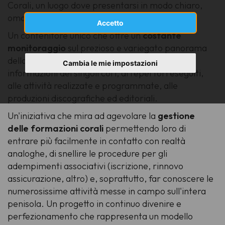
Corali, un luogo dove presentarsi in modo chiaro,
omogeneo ed elegante.
Accetto
Un contenitore unico che offre un
costante
monitoraggio
sul prezioso e variegato panorama
della coralità italiana, dove poter attingere alle
Cambia le mie impostazioni
informazioni dei singoli cori, ai repertori eseguiti,
alle attività realizzate e programmate, alle
produzioni discografiche ed editoriali.
Un'iniziativa che mira ad agevolare la
gestione
delle formazioni corali
permettendo loro di
entrare più facilmente in contatto con realtà
analoghe, di snellire le procedure per gli
adempimenti associativi (iscrizione, rinnovo
assicurazione, altro) e, soprattutto, far conoscere le
numerosissime attività messe in campo sull'intera
penisola. Un progetto in continuo divenire e
perfezionamento che rappresenta un modello