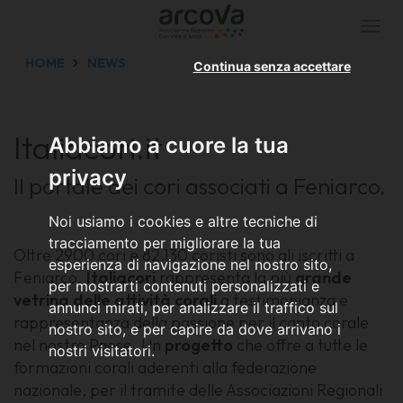
Togg
navi
HOME
NEWS
Continua senza accettare
Italiacori.it
Abbiamo a cuore la tua
privacy
Il portale dei cori associati a Feniarco.
Noi usiamo i cookies e altre tecniche di
tracciamento per migliorare la tua
Oltre 2900 cori e 82.130 coristi sono gli iscritti a
esperienza di navigazione nel nostro sito,
Feniarco.
Italiacori
rappresenta la più
grande
per mostrarti contenuti personalizzati e
vetrina delle attività corali
a testimonianza e
annunci mirati, per analizzare il traffico sul
rappresentanza della passione per il canto corale
nostro sito, e per capire da dove arrivano i
nel nostro Paese. Un
progetto
che offre a tutte le
nostri visitatori.
formazioni corali aderenti alla federazione
nazionale, per il tramite delle Associazioni Regionali